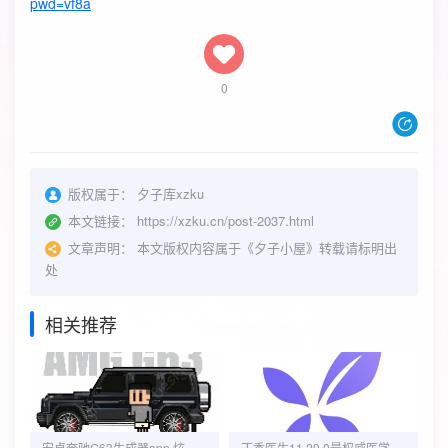
pwd=vf8a
0
版权属于：
夕子库xzku
本文链接：
https://xzku.cn/post-2037.html
文章声明：
本文版权内容属于《夕子小屋》转载请标明出
处
相关推荐
安卓奔驰G63生成器app 炫耀你的个性座驾
丁香医生11.29.0最权威医学成果查病查药一系列健康问题