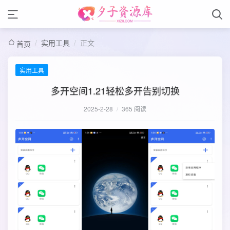
/
实用工具
/
正文
首页
实用工具
多开空间1.21轻松多开告别切换
2025-2-28
/
365 阅读