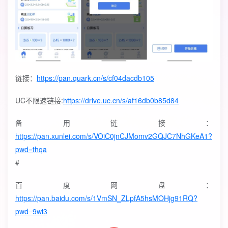
链接：
https://pan.quark.cn/s/cf04dacdb105
UC不限速链接:
https://drive.uc.cn/s/af16db0b85d84
备用链接：
https://pan.xunlei.com/s/VOiC0jnCJMomv2GQJC7NhGKeA1?
pwd=thqa
#
百度网盘：
https://pan.baidu.com/s/1VmSN_ZLpfA5hsMOHjg91RQ?
pwd=9wi3