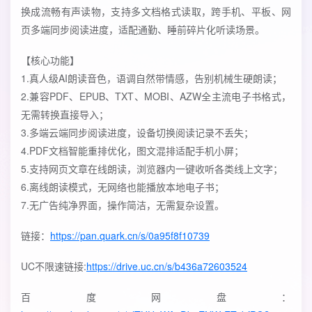
换成流畅有声读物，支持多文档格式读取，跨手机、平板、网
页多端同步阅读进度，适配通勤、睡前碎片化听读场景。
【核心功能】
1.真人级AI朗读音色，语调自然带情感，告别机械生硬朗读；
2.兼容PDF、EPUB、TXT、MOBI、AZW全主流电子书格式，
无需转换直接导入；
3.多端云端同步阅读进度，设备切换阅读记录不丢失；
4.PDF文档智能重排优化，图文混排适配手机小屏；
5.支持网页文章在线朗读，浏览器内一键收听各类线上文字；
6.离线朗读模式，无网络也能播放本地电子书；
7.无广告纯净界面，操作简洁，无需复杂设置。
链接：
https://pan.quark.cn/s/0a95f8f10739
UC不限速链接:
https://drive.uc.cn/s/b436a72603524
百度网盘：