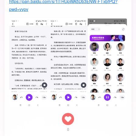
https://pan.baidu.com/s/1lTHUpWA5Db3ENW-FTxbfPQ?
pwd=vvpv
0