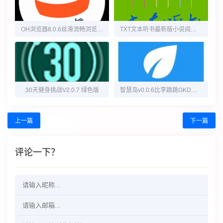
OH浏览器8.0.6丝滑流畅浏览国内外网址~纯净无广
TXT文本听书最新版小说阅读器一键导入可朗读
30天健身挑战V2.0.7 绿色版
智慧岛v0.0.6比李跳跳GKD还好用的跳广告软件来了
上一篇
下一篇
评论一下？