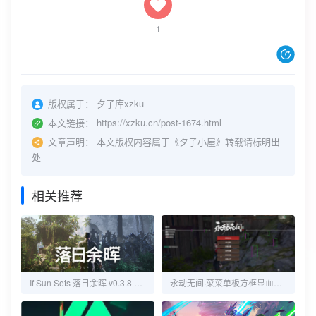
1
版权属于：
夕子库xzku
本文链接：
https://xzku.cn/post-1674.html
文章声明：
本文版权内容属于《夕子小屋》转载请标明出
处
相关推荐
If Sun Sets 落日余晖 v0.3.8 中文联机版
永劫无间·菜菜单板方框显血量护甲辅助