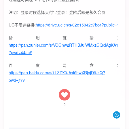
注明：登录时候选择支付宝登录！登陆后即是永久会员
UC不限速链接:
https://drive.uc.cn/s/02e15042c7bc4?public=1
备用链接：
https://pan.xunlei.com/s/VOGnw2RTHBJ0iWMxzGQxIAgKA1
?pwd=44ac#
百度网盘：
https://pan.baidu.com/s/1LZDX0-Axi6hwXRjnjD9-kQ?
pwd=jf7v
0