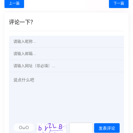
上一篇
下一篇
评论一下？
OωO
发表评论