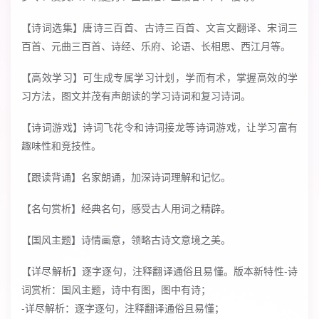
【诗词选集】唐诗三百首、古诗三百首、文言文翻译、宋词三
百首、元曲三百首、诗经、乐府、论语、长相思、西江月等。
【高效学习】可生成专属学习计划，学而有术，掌握高效的学
习方法，图文并茂有声朗读的学习诗词和复习诗词。
【诗词游戏】诗词飞花令和诗词接龙等诗词游戏，让学习富有
趣味性和竞技性。
【跟读背诵】名家朗诵，加深诗词理解和记忆。
【名句赏析】经典名句，感受古人用词之精辟。
【国风主题】诗情画意，领略古诗文意境之美。
【详尽解析】逐字逐句，注释翻译通俗且易懂。版本新特性-诗
词赏析：国风主题，诗中有图，图中有诗；
-详尽解析：逐字逐句，注释翻译通俗且易懂；