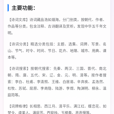
主要功能：
【诗词文库】诗词藏品浩如烟海，分门别类，按朝代、作者、
作品等分类，包含注释、古诗翻译及赏析，发现中华五千年文
明。
【诗词分类】精选分类包括：主题、选集、词牌、写景、名
山、节气、时令、时间、节日、花卉、地理、城市、用典、课
本等。
【诗词搜索】按朝代搜索：先秦、两汉、三国、晋代、南北
朝、隋、唐、五代、宋、辽、金、元、明、清等。按作者搜
索：李白、杜甫、李清照、王维、白居易、辛弃疾、孟浩然、
杜牧、苏轼、屈原、李商隐、陆游、李煜、陶渊明、柳永、温
庭筠等。
【词牌格律】长相思、西江月、清平乐、满江红、蝶恋花、如
梦令、虞美人、满庭芳、西窗烛、玉楼春、声声慢等。