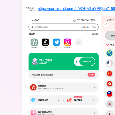
链接：
https://pan.xunlei.com/s/VOKMLgYERjca715