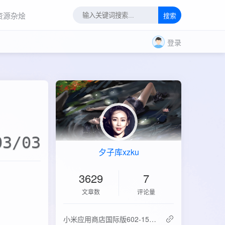
资源杂烩
搜索
登录
03/03
夕子库xzku
3629
7
文章数
评论量
‌小米应用商店国际版602-15.6.0.2：免登录直下，比谷歌商店快3倍！