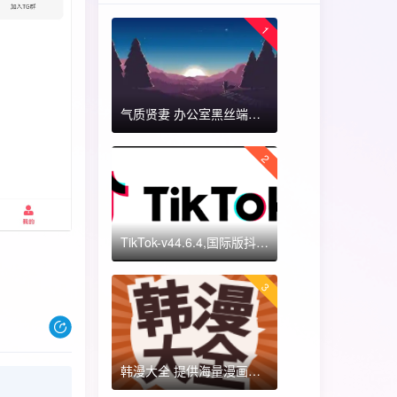
1
气质贤妻 办公室黑丝端木蓉 国漫女神 ​​​
2
TikTok-v44.6.4,国际版抖音海外畅享,免拔卡体验!附保姆级详细使用指南
3
韩漫大全 提供海量漫画资源