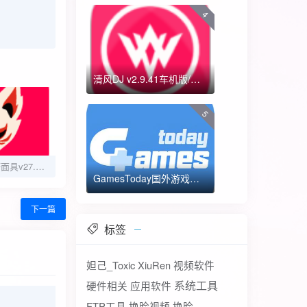
4
清风DJ v2.9.41车机版/手机版-全方位DJ舞曲
5
Magisk Delta德尔塔面具v27.2最新版root神器分享
GamesToday国外游戏下载器 不需要T子
下一篇
标签
妲己_Toxic
XiuRen
视频软件
系统工具
硬件相关
应用软件
FTP工具
换脸视频
换脸