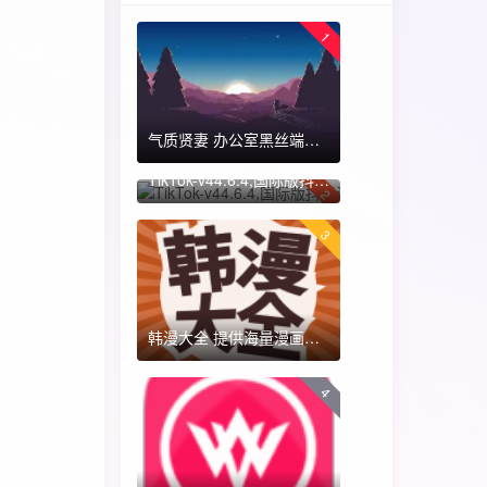
1
气质贤妻 办公室黑丝端木蓉 国漫女神 ​​​
TikTok-v44.6.4,国际版抖音海外畅享,免拔卡体验!附保姆级详细使用指南
2
3
韩漫大全 提供海量漫画资源
4