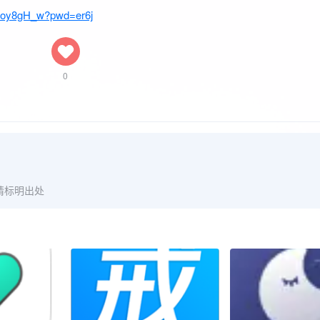
b1koy8gH_w?pwd=er6j
0
请标明出处