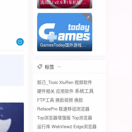
清风DJ v2.9.41车机版/手机版-全方位DJ舞曲
5
GamesToday国外游戏下载器 不需要T子
标签
妲己_Toxic
XiuRen
视频软件
系统工具
硬件相关
应用软件
FTP工具
换脸视频
换脸
RefacePro
极速移动浏览器
Top浏览器增强版
Top浏览器
运行库
WebView2
Edge浏览器