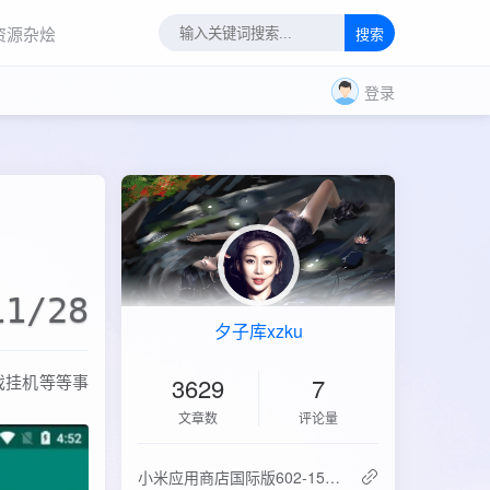
资源杂烩
搜索
登录
11/28
夕子库xzku
游戏挂机等等事
3629
7
文章数
评论量
‌小米应用商店国际版602-15.6.0.2：免登录直下，比谷歌商店快3倍！