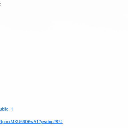
版
ublic=1
TV2SGpmxMXU66D6wA1?pwd=p287#