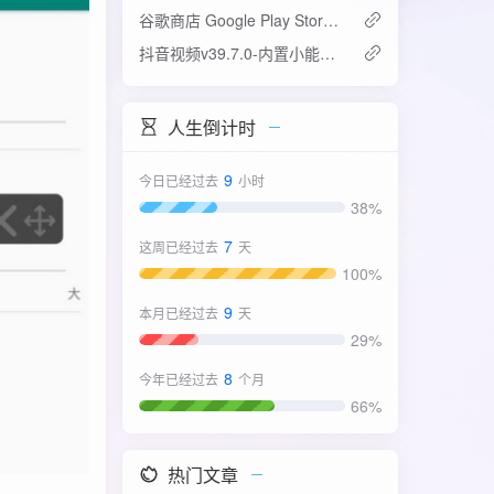
谷歌商店 Google Play Store v52.4.42-31版
抖音视频v39.7.0-内置小能手2.0.7模块
人生倒计时
9
今日已经过去
小时
38%
7
这周已经过去
天
100%
9
本月已经过去
天
29%
8
今年已经过去
个月
66%
热门文章