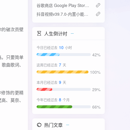
谷歌商店 Google Play Store v52.4.42-31版
抖音视频v39.7.0-内置小能手2.0.7模块
你的破次员壁
人生倒计时
10
今日已经过去
小时
42%
格。只要简单
、歌曲歌词、
7
这周已经过去
天
100%
9
本月已经过去
天
29%
作修饰的更精
8
梵高、莫奈、
今年已经过去
个月
66%
热门文章