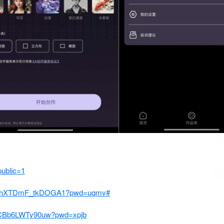
public=1
CtB6hXTDmF_tkDOGA1?pwd=uqmv#
ECBb6LWTy90uw?pwd=xpjb