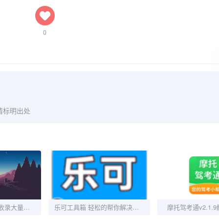
0
请标明出处
驾考精灵 v1.7.8.5 收录大量历年真题题库，涵盖多个车型，解锁会员版
乐可工具箱 轻松的帮你解决各种难题
摩托驾考通v2.1.