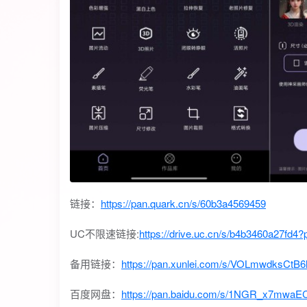
链接：
https://pan.quark.cn/s/60b3a4569459
UC不限速链接:
https://drive.uc.cn/s/b4b3460a27fd4?
备用链接：
https://pan.xunlei.com/s/VOLmwdks
百度网盘：
https://pan.baidu.com/s/1NGR_x7mwa