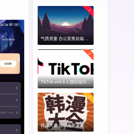
1
气质贤妻 办公室黑丝端木蓉 国漫女神 ​​​
2
TikTok-v44.6.4,国际版抖音海外畅享,免拔卡体验!附保姆级详细使用指南
3
韩漫大全 提供海量漫画资源