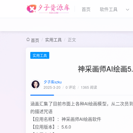
首页
软件工具
/
实用工具
/
正文
首页
实用工具
神采画师AI绘画5
夕子库xzku
2025-3-20
/
0 评论
/
1365 阅读
涵盖汇集了目前市面上各种AI绘画模型，从二次员
的描述咒语
【应用名称】：神采画师AI绘画软件
【应用版本】：5.6.0