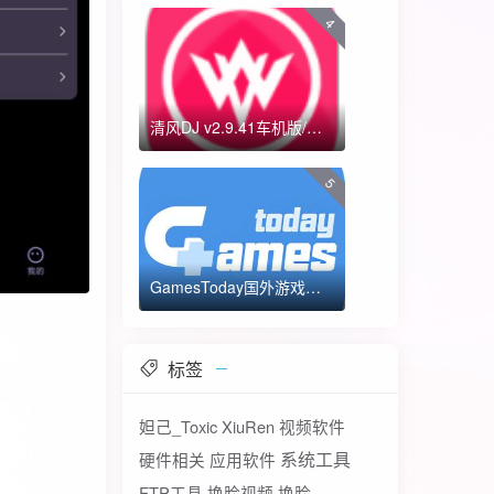
4
清风DJ v2.9.41车机版/手机版-全方位DJ舞曲
5
GamesToday国外游戏下载器 不需要T子
标签
妲己_Toxic
XiuRen
视频软件
系统工具
硬件相关
应用软件
FTP工具
换脸视频
换脸