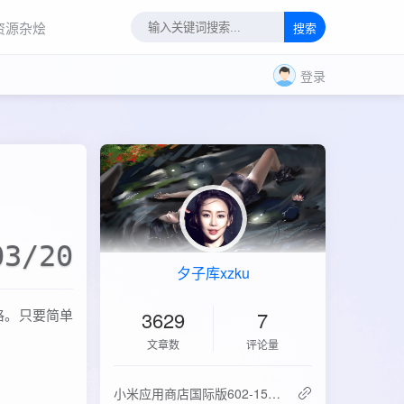
资源杂烩
搜索
登录
03/20
夕子库xzku
格。只要简单
3629
7
文章数
评论量
‌小米应用商店国际版602-15.6.0.2：免登录直下，比谷歌商店快3倍！