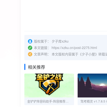
版权属于：
夕子库xzku
本文链接：
https://xzku.cn/post-2275.html
文章声明：
本文版权内容属于《夕子小屋》转载
相关推荐
金铲铲阵容码助手-阵容推荐阵容码分享