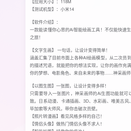
【应用大小】：118M
【测试机型】：小米14
【软件介绍】：
一款能读懂你心思的Ai智能绘画工具！不仅能快速
之旅！
【文字生画】 一句话，让设计变得简单！
涵盖汇集了目前市面上各种AI绘画模型，从二次员
的描述咒语，就能把你的想法实现，让你的画作充
你的梦想、电影角色、来自未来的事物……神采画师
【以图生图】一张图，让设计变得多样！
只需要导入一张图片，神采画师的Ai生图功能就
致。日系动漫、卡通插画、3D、水彩画、唯美古风
毕加索等大师风，带你击破次员壁。
【照片转漫画】看见风格多样的自己！
【情侣头像】做热门情侣头像不求人！