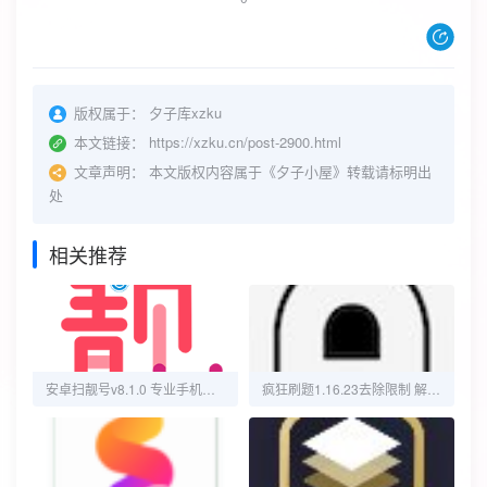
版权属于：
夕子库xzku
本文链接：
https://xzku.cn/post-2900.html
文章声明：
本文版权内容属于《夕子小屋》转载请标明出
处
相关推荐
安卓扫靓号v8.1.0 专业手机靓号扫号工具
疯狂刷题1.16.23去除限制 解锁绘图功能