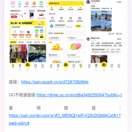
链接：
https://pan.quark.cn/s/d72870fb9bfe
UC不限速链接:
https://drive.uc.cn/s/cd8a349255064?public=1
备用链接：
https://pan.xunlei.com/s/VO_MENQl1eIFnQXcDQ66kCxfA1?
pwd=p6rc#