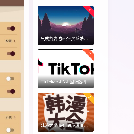
1
气质贤妻 办公室黑丝端木蓉 国漫女神 ​​​
2
TikTok-v44.6.4,国际版抖音海外畅享,免拔卡体验!附保姆级详细使用指南
3
韩漫大全 提供海量漫画资源