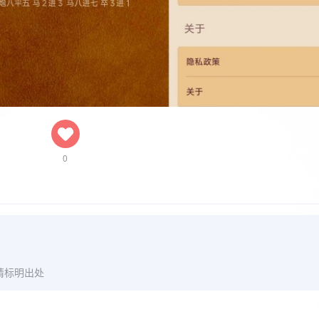
0
请标明出处