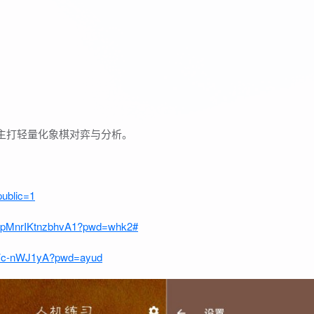
，主打轻量化象棋对弈与分析。
public=1
5gpMnrIKtnzbhvA1?pwd=whk2#
9fVc-nWJ1yA?pwd=ayud