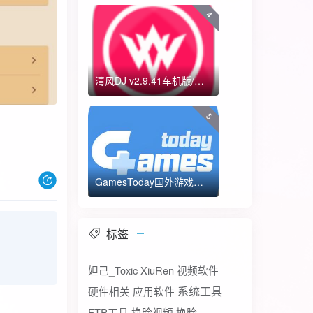
4
清风DJ v2.9.41车机版/手机版-全方位DJ舞曲
5
GamesToday国外游戏下载器 不需要T子
标签
妲己_Toxic
XiuRen
视频软件
系统工具
硬件相关
应用软件
FTP工具
换脸视频
换脸