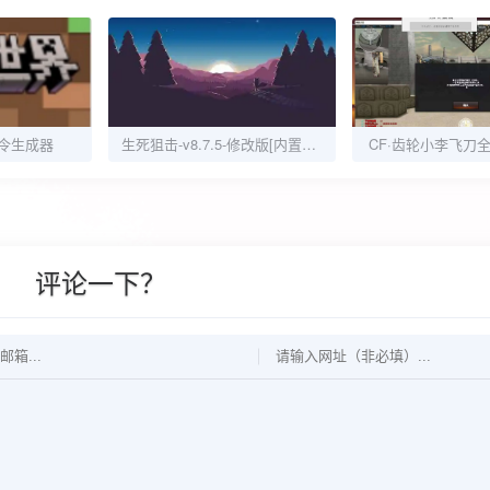
令生成器
生死狙击-v8.7.5-修改版[内置MOD菜单]
CF·齿轮小李飞刀
评论一下？