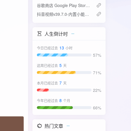
谷歌商店 Google Play Store v52.4.42-31版
抖音视频v39.7.0-内置小能手2.0.7模块
人生倒计时
13
今日已经过去
小时
57%
5
这周已经过去
天
71%
7
本月已经过去
天
22%
8
今年已经过去
个月
66%
热门文章