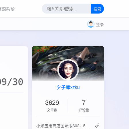
资源杂烩
搜索
登录
09/30
夕子库xzku
3629
7
文章数
评论量
‌小米应用商店国际版602-15.6.0.2：免登录直下，比谷歌商店快3倍！