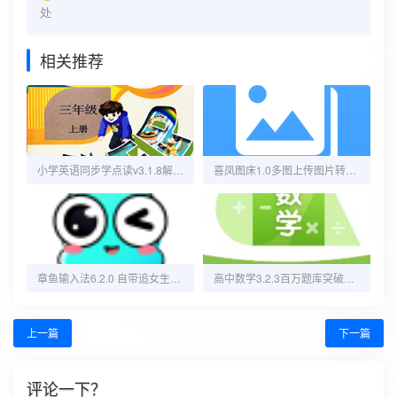
处
相关推荐
小学英语同步学点读v3.1.8解锁永久会员
喜凤图床1.0多图上传图片转成外链0延迟加载
章鱼输入法6.2.0 自带追女生的套路
高中数学3.2.3百万题库突破学习瓶颈解锁永久会员
上一篇
下一篇
评论一下？