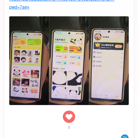
pwd=7aey
0