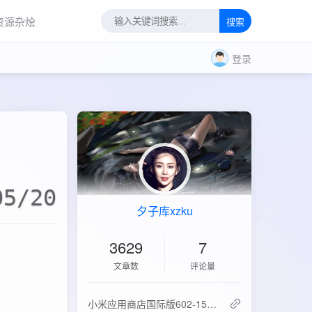
资源杂烩
搜索
登录
05/20
夕子库xzku
3629
7
文章数
评论量
‌小米应用商店国际版602-15.6.0.2：免登录直下，比谷歌商店快3倍！