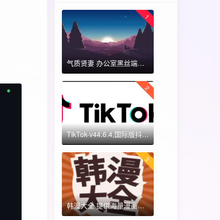
1
气质贤妻 办公室黑丝端木蓉 国漫女神 ​​​
2
TikTok-v44.6.4,国际版抖音海外畅享,免拔卡体验!附保姆级详细使用指南
3
韩漫大全 提供海量漫画资源