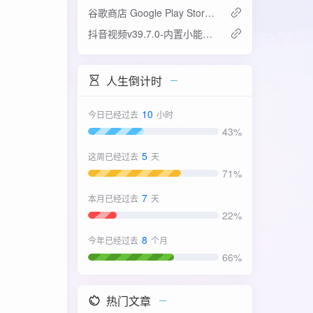
谷歌商店 Google Play Store v52.4.42-31版
抖音视频v39.7.0-内置小能手2.0.7模块
人生倒计时
10
今日已经过去
小时
43%
5
这周已经过去
天
71%
7
本月已经过去
天
22%
8
今年已经过去
个月
66%
热门文章