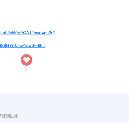
7ieYUmh3pN0VFCA1?pwd=cu2r
#
QB6S9HYr0Z5w?pwd=6f6n
0
请标明出处