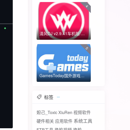
4
清风DJ v2.9.41车机版/手机版-全方位DJ舞曲
5
GamesToday国外游戏下载器 不需要T子
标签
妲己_Toxic
XiuRen
视频软件
系统工具
硬件相关
应用软件
FTP工具
换脸视频
换脸