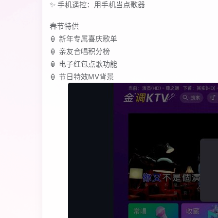
✨ 手机遥控：用手机当点歌器
春节特供
🏮 新年专属喜庆歌单
🏮 亲友合唱积分榜
🏮 电子红包点歌功能
🏮 节日特效MV背景