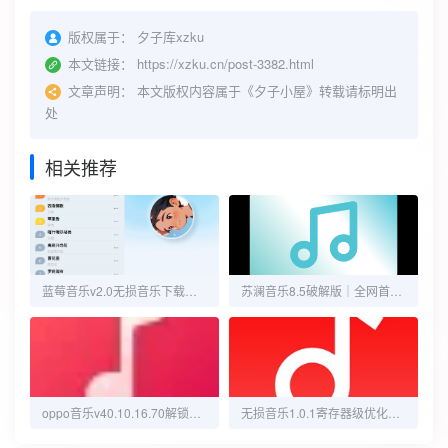
版权属于：
夕子库xzku
本文链接：
https://xzku.cn/post-3382.html
文章声明：
本文版权内容属于《夕子小屋》转载请标明出
处
相关推荐
蓝莓音乐v2.0无损音乐下载器,随时随地免费畅享音乐盛宴
‌苏澜音乐8.5破解版｜全网首发，臻品音质+无广告VIP！‌
oppo音乐v40.10.16.70解锁高级版
无损音乐1.0.1寄存器级优化｜让MP3秒变Hi-Res的黑科技