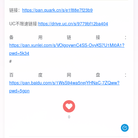
链接：
https://pan.quark.cn/s/e1f88e7f23b9
UC不限速链接:
https://drive.uc.cn/s/9779bf12ba404
备用链接：
https://pan.xunlei.com/s/VOigoywnC4SS-OvyKS7U1Mi0A1?
pwd=5k34
#
百度网盘：
https://pan.baidu.com/s/1WsS94wa5nejYHNaC-7ZQww?
pwd=5gpn
0