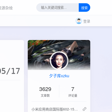
资源杂烩
搜索
登录
05/17
夕子库xzku
3629
7
文章数
评论量
‌小米应用商店国际版602-15.6.0.2：免登录直下，比谷歌商店快3倍！