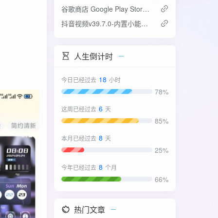
谷歌商店 Google Play Store v52.4.42-31版
抖音视频v39.7.0-内置小能手2.0.7模块
人生倒计时
18
今日已经过去
小时
78%
6
这周已经过去
天
85%
8
本月已经过去
天
25%
8
今年已经过去
个月
66%
热门文章