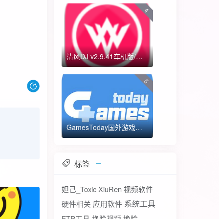
4
清风DJ v2.9.41车机版/手机版-全方位DJ舞曲
5
GamesToday国外游戏下载器 不需要T子
标签
妲己_Toxic
XiuRen
视频软件
系统工具
硬件相关
应用软件
FTP工具
换脸视频
换脸