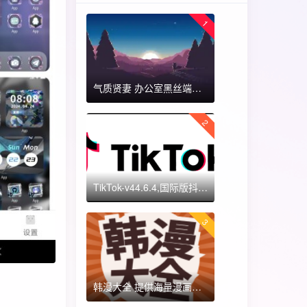
1
气质贤妻 办公室黑丝端木蓉 国漫女神 ​​​
2
TikTok-v44.6.4,国际版抖音海外畅享,免拔卡体验!附保姆级详细使用指南
3
韩漫大全 提供海量漫画资源