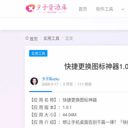
首页
软件工具
/
实用工具
/
正文
首页
实用工具
快捷更换图标神器1.
夕子库xzku
2026-5-17
/
0 评论
/
111 阅读
【应 用 名 称】：快捷更换图标神器
【应 用 版 本】：1.0.1
【应 用 大 小】：44.04M
【应 用 介 绍】：想让手机桌面告别千篇一律？「