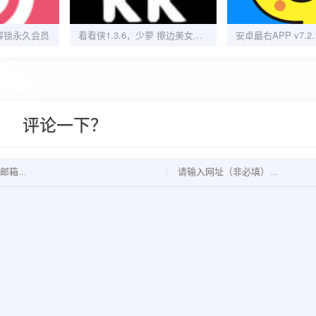
1解锁永久会员
看看侠1.3.6，少萝 擦边美女视频，好汁源！
评论一下？