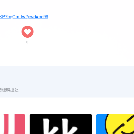
TuKP7eqCm-tw?pwd=ee99
0
请标明出处