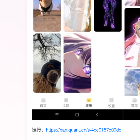
链接：
https://pan.quark.cn/s/4ec9157c09de