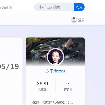
资源杂烩
搜索
登录
05/19
夕子库xzku
3629
7
文章数
评论量
‌小米应用商店国际版602-15.6.0.2：免登录直下，比谷歌商店快3倍！