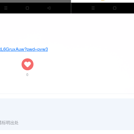
o4RL6GruxAuw?pwd=pvw3
0
请标明出处