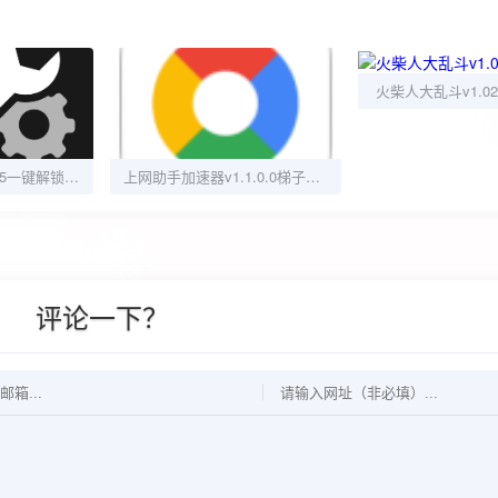
火柴人大乱斗v1.0
GFX游戏工具箱10.5一键解锁高帧率画质
上网助手加速器v1.1.0.0梯子畅游全球网络
评论一下？