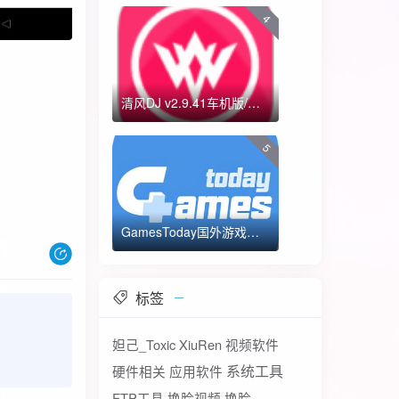
4
清风DJ v2.9.41车机版/手机版-全方位DJ舞曲
5
GamesToday国外游戏下载器 不需要T子
标签
妲己_Toxic
XiuRen
视频软件
系统工具
硬件相关
应用软件
FTP工具
换脸视频
换脸