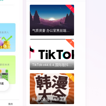
1
气质贤妻 办公室黑丝端木蓉 国漫女神 ​​​
2
TikTok-v44.6.4,国际版抖音海外畅享,免拔卡体验!附保姆级详细使用指南
3
韩漫大全 提供海量漫画资源