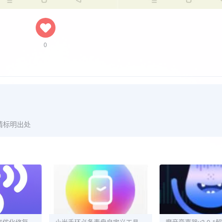
0
请标明出处
WIFI万能钥匙5.2.25优化修复版增加更多可连接WIF
小米手环必备表盘自定义工具6.1.7