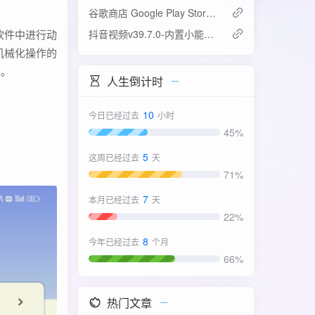
谷歌商店 Google Play Store v52.4.42-31版
软件中进行动
抖音视频v39.7.0-内置小能手2.0.7模块
机械化操作的
了。
人生倒计时
10
今日已经过去
小时
45%
5
这周已经过去
天
71%
7
本月已经过去
天
22%
8
今年已经过去
个月
66%
热门文章