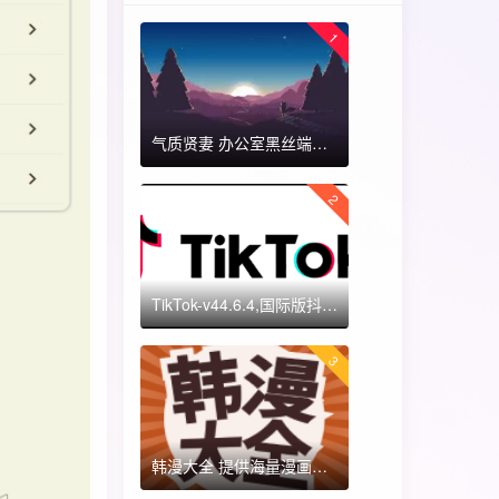
1
气质贤妻 办公室黑丝端木蓉 国漫女神 ​​​
2
TikTok-v44.6.4,国际版抖音海外畅享,免拔卡体验!附保姆级详细使用指南
3
韩漫大全 提供海量漫画资源