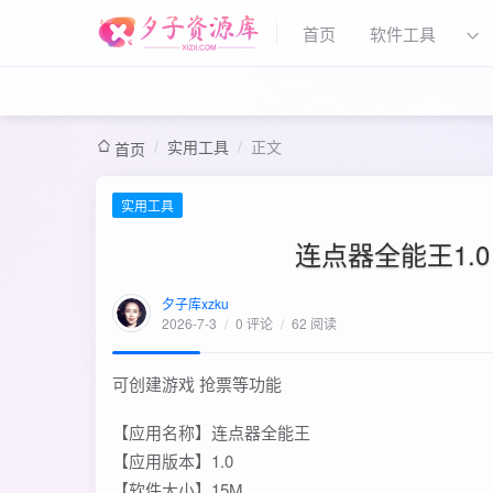
首页
软件工具
/
实用工具
/
正文
首页
实用工具
连点器全能王1.
夕子库xzku
2026-7-3
/
0 评论
/
62 阅读
可创建游戏 抢票等功能
【应用名称】连点器全能王
【应用版本】1.0
【软件大小】15M