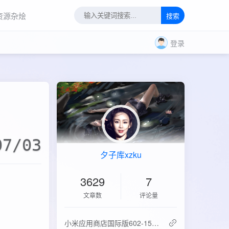
资源杂烩
搜索
登录
07/03
夕子库xzku
3629
7
文章数
评论量
‌小米应用商店国际版602-15.6.0.2：免登录直下，比谷歌商店快3倍！