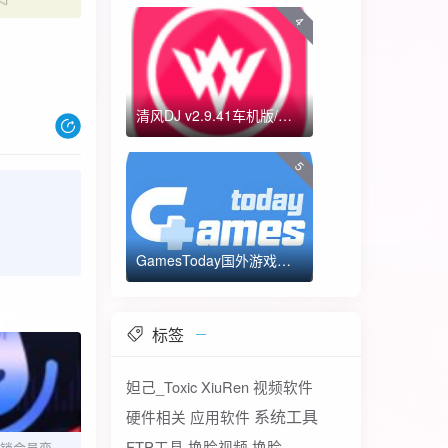
4
清风DJ v2.9.41车机版/手机版-全方位DJ舞曲
5
GamesToday国外游戏下载器 不需要T子
标签
妲己_Toxic
XiuRen
视频软件
系统工具
硬件相关
应用软件
FTP工具
换脸视频
换脸
魔音变声器v3.0.1解锁会员变声软件