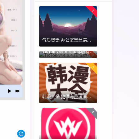
1
气质贤妻 办公室黑丝端木蓉 国漫女神 ​​​
TikTok-v44.6.4,国际版抖音海外畅享,免拔卡体验!附保姆级详细使用指南
2
3
韩漫大全 提供海量漫画资源
4