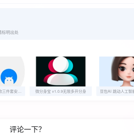
请标明出处
Go安装器v4.8.7谷歌三件套安装器畅玩谷歌商店
微分身宝 v1.0.9无限多开分身
评论一下？