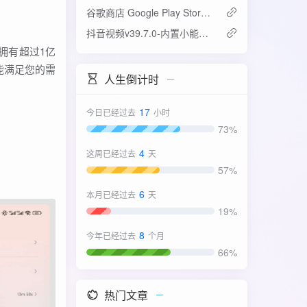
谷歌商店 Google Play Store v52.4.42-31版
抖音视频v39.7.0-内置小能手2.0.7模块
拥有超过1亿
能满足您的需
人生倒计时
17
今日已经过去
小时
73%
4
这周已经过去
天
57%
6
本月已经过去
天
19%
8
今年已经过去
个月
66%
热门文章