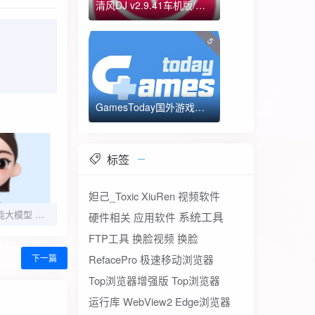
清风DJ v2.9.41车机版/手机版-全方位DJ舞曲
5
GamesToday国外游戏下载器 不需要T子
标签
妲己_Toxic
XiuRen
视频软件
豆包AI 跳动人工智能大模型 堪比GPT-4
系统工具
硬件相关
应用软件
FTP工具
换脸视频
换脸
下一篇
RefacePro
极速移动浏览器
Top浏览器增强版
Top浏览器
运行库
WebView2
Edge浏览器