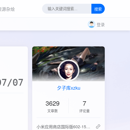
资源杂烩
搜索
登录
07/07
夕子库xzku
3629
7
文章数
评论量
‌小米应用商店国际版602-15.6.0.2：免登录直下，比谷歌商店快3倍！