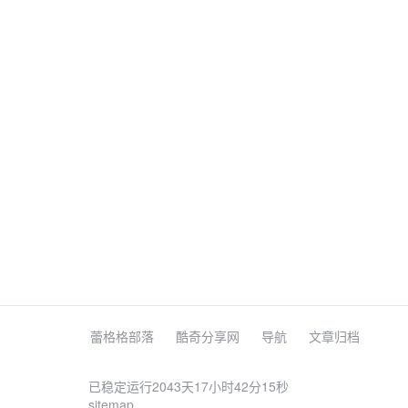
蕾格格部落
酷奇分享网
导航
文章归档
已稳定运行2043天
17小时42分15秒
sitemap