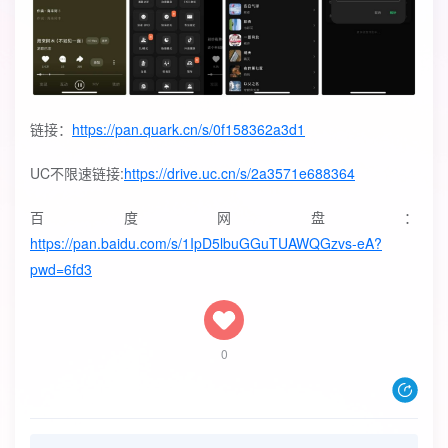
链接：
https://pan.quark.cn/s/0f158362a3d1
UC不限速链接:
https://drive.uc.cn/s/2a3571e688364
百度网盘：
https://pan.baidu.com/s/1IpD5lbuGGuTUAWQGzvs-eA?
pwd=6fd3
0