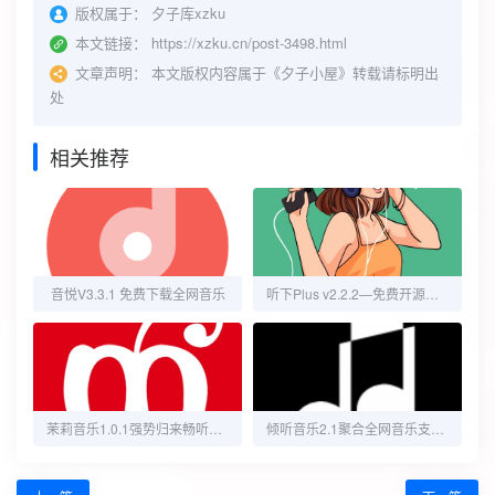
版权属于：
夕子库xzku
本文链接：
https://xzku.cn/post-3498.html
文章声明：
本文版权内容属于《夕子小屋》转载请标明出
处
相关推荐
音悦V3.3.1 免费下载全网音乐
听下Plus v2.2.2—免费开源，解锁全网歌曲
茉莉音乐1.0.1强势归来畅听下载会员歌曲无损音质
倾听音乐2.1聚合全网音乐支持母带下载