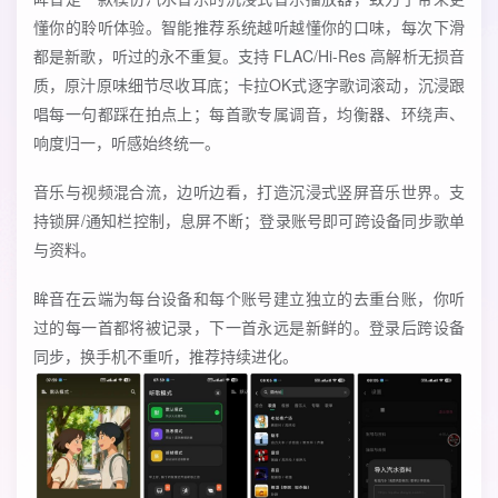
懂你的聆听体验。智能推荐系统越听越懂你的口味，每次下滑
都是新歌，听过的永不重复。支持 FLAC/Hi-Res 高解析无损音
质，原汁原味细节尽收耳底；卡拉OK式逐字歌词滚动，沉浸跟
唱每一句都踩在拍点上；每首歌专属调音，均衡器、环绕声、
响度归一，听感始终统一。
音乐与视频混合流，边听边看，打造沉浸式竖屏音乐世界。支
持锁屏/通知栏控制，息屏不断；登录账号即可跨设备同步歌单
与资料。
眸音在云端为每台设备和每个账号建立独立的去重台账，你听
过的每一首都将被记录，下一首永远是新鲜的。登录后跨设备
同步，换手机不重听，推荐持续进化。