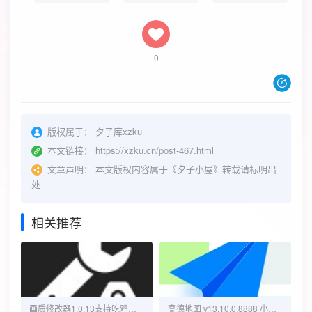
0
版权属于：
夕子库xzku
本文链接：
https://xzku.cn/post-467.html
文章声明：
本文版权内容属于《夕子小屋》转载请标明出
处
相关推荐
画质修改器1.0.13支持吃鸡、荣耀、原神解锁会员版
高德地图 v13.10.0.8888 小米14Pro定制版，精简纯净版