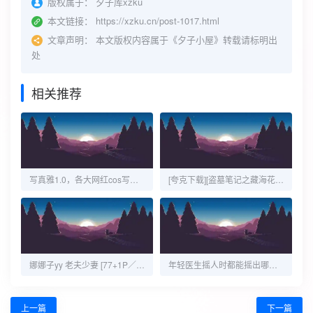
版权属于：
夕子库xzku
本文链接：
https://xzku.cn/post-1017.html
文章声明：
本文版权内容属于《夕子小屋》转载请标明出
处
相关推荐
写真雅1.0，各大网红cos写真合集视频，老司机发车！
[夸克下载][盗墓笔记之藏海花][第1-20集][WEB-MKV/19.8G][国语中字][4K-2160P][盗墓笔记 张鲁一]
娜娜子yy 老夫少妻 [77+1P／701MB]
年轻医生摇人时都能摇出哪些祖师爷？网友的评论一个比一个炸裂
上一篇
下一篇