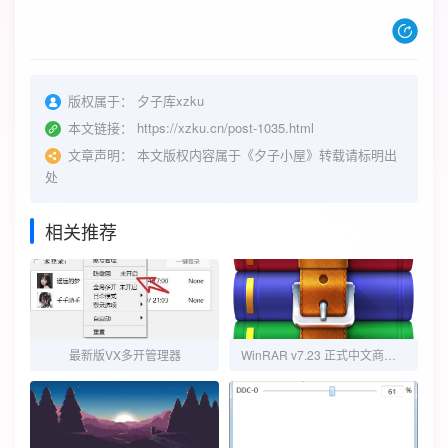
版权属于：
夕子库xzku
本文链接：
https://xzku.cn/post-1035.html
文章声明：
本文版权内容属于《夕子小屋》转载请标明出
处
相关推荐
最新版VX多开管理器
WinRAR v7.23 正式中文商业注册版