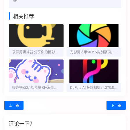
处
相关推荐
录屏剪辑神器 分享你的精彩瞬间
光影魔术手v0.2.5告别繁琐，一键出片
喵趣拼图2.1智能拼图~海量精美模板~解锁会员版
DoFoto AI 特效相机v1.270.80 解锁专业版
上一篇
下一篇
评论一下？