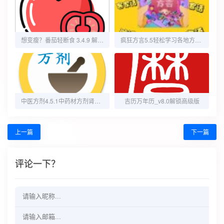
想变瘦？番茄轻断食 3.4.9 解锁会员功能，瘦身秘籍已送达
疯狂方言5.5轻松学习各地方言无需登录
中医方剂4.5.1中药材方剂肾虚亏欠高级版
吉历万年历_v8.0解锁高级版
上一篇
下一篇
评论一下？