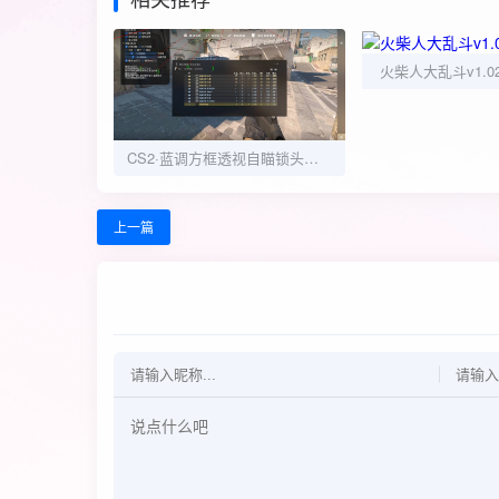
火柴人大乱斗v1.
CS2·蓝调方框透视自瞄锁头免费辅助
上一篇