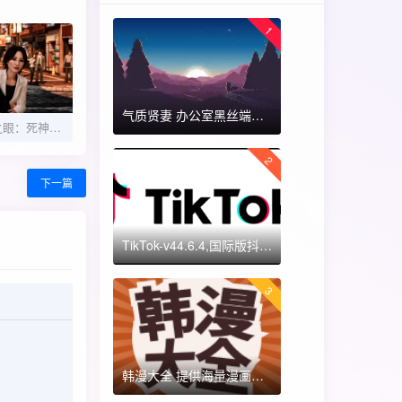
1
气质贤妻 办公室黑丝端木蓉 国漫女神 ​​​
【端游推荐】审判之眼：死神的遗言 重制版
2
下一篇
TikTok-v44.6.4,国际版抖音海外畅享,免拔卡体验!附保姆级详细使用指南
3
韩漫大全 提供海量漫画资源