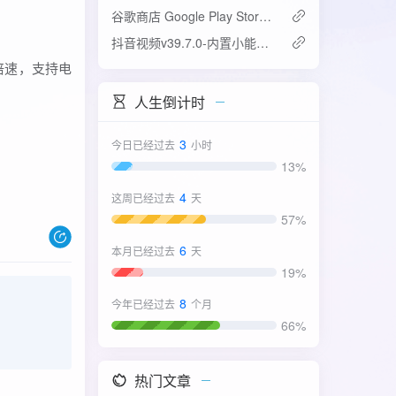
谷歌商店 Google Play Store v52.4.42-31版
抖音视频v39.7.0-内置小能手2.0.7模块
倍速，支持电
人生倒计时
3
今日已经过去
小时
13%
4
这周已经过去
天
57%
6
本月已经过去
天
19%
8
今年已经过去
个月
66%
热门文章