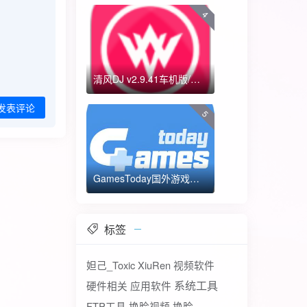
4
清风DJ v2.9.41车机版/手机版-全方位DJ舞曲
发表评论
5
GamesToday国外游戏下载器 不需要T子
标签
妲己_Toxic
XiuRen
视频软件
系统工具
硬件相关
应用软件
FTP工具
换脸视频
换脸