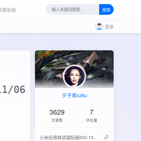
资源杂烩
搜索
登录
11/06
夕子库xzku
3629
7
文章数
评论量
‌小米应用商店国际版602-15.6.0.2：免登录直下，比谷歌商店快3倍！