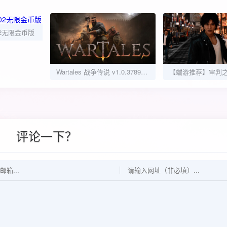
02无限金币版
Wartales 战争传说 v1.0.37895 豪华中文版 全DLC 打包XG器
评论一下？