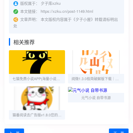
版权属于：
夕子库xzku
本文链接：
https://xzku.cn/post-1149.html
文章声明：
本文版权内容属于《夕子小屋》转载请标明出
处
相关推荐
七猫免费小说APP(海量小说阅读)-v8.4.00-去广告鹿蜀版
阅微1.3.0极简破解版下载｜好读全网书源
元气小说 自带书源
猫番阅读去广告版v1.8.0您的专属漫画小说宝藏库