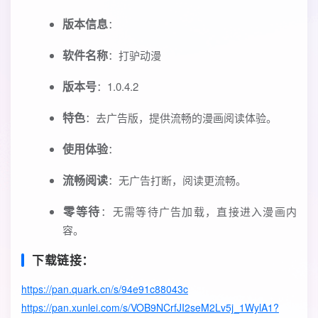
版本信息
‌：
软件名称
‌：打驴动漫
版本号
‌：1.0.4.2
特色
‌：去广告版，提供流畅的漫画阅读体验。
使用体验
‌：
流畅阅读
‌：无广告打断，阅读更流畅。
零等待
‌：无需等待广告加载，直接进入漫画内
容。
下载链接：
https://pan.quark.cn/s/94e91c88043c
https://pan.xunlei.com/s/VOB9NCrfJI2seM2Lv5j_1WylA1?