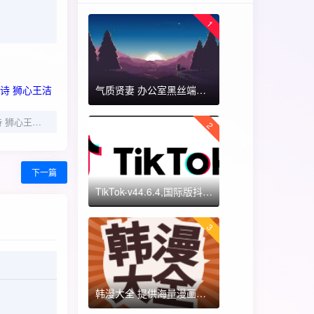
1
气质贤妻 办公室黑丝端木蓉 国漫女神 ​​​
COSPLAY 第七史诗 狮心王洁若米亚@沧霁桔梗
2
下一篇
TikTok-v44.6.4,国际版抖音海外畅享,免拔卡体验!附保姆级详细使用指南
3
韩漫大全 提供海量漫画资源