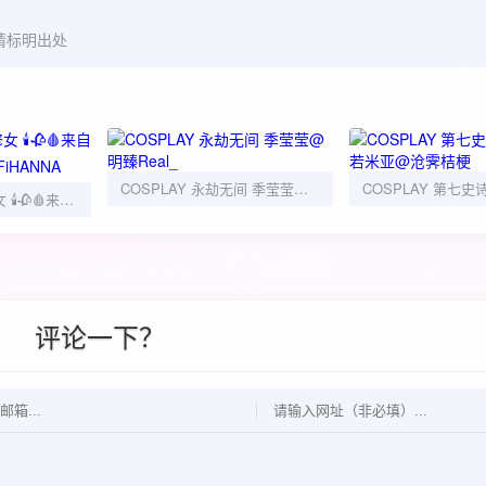
请标明出处
COSPLAY 永劫无间 季莹莹@明臻Real_
COSPLAY 战斗修女 🕯️🥀🩸来自秘境的祷告🩸🥀🕯️@FiHANNA
评论一下？