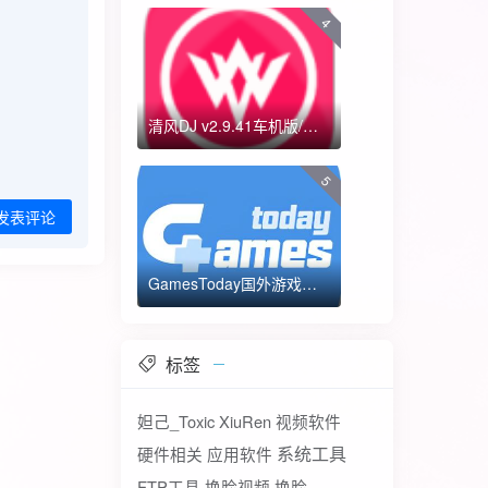
4
清风DJ v2.9.41车机版/手机版-全方位DJ舞曲
5
发表评论
GamesToday国外游戏下载器 不需要T子
标签
妲己_Toxic
XiuRen
视频软件
系统工具
硬件相关
应用软件
FTP工具
换脸视频
换脸