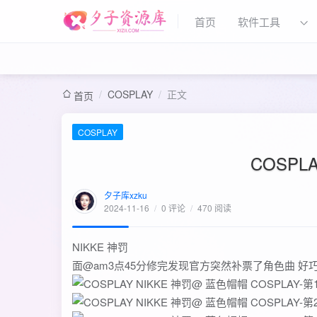
首页
软件工具
/
COSPLAY
/
正文
首页
COSPLAY
COSPL
夕子库xzku
2024-11-16
/
0 评论
/
470 阅读
NIKKE 神罚
面@am3点45分修完发现官方突然补票了角色曲 好