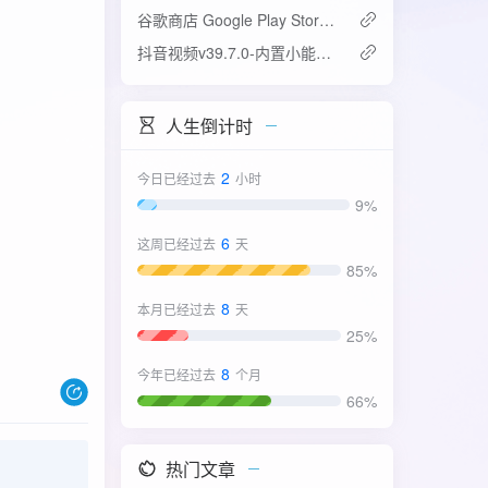
谷歌商店 Google Play Store v52.4.42-31版
抖音视频v39.7.0-内置小能手2.0.7模块
人生倒计时
2
今日已经过去
小时
9%
6
这周已经过去
天
85%
8
本月已经过去
天
25%
8
今年已经过去
个月
66%
热门文章