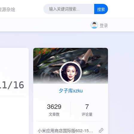
资源杂烩
搜索
登录
11/16
夕子库xzku
3629
7
文章数
评论量
‌小米应用商店国际版602-15.6.0.2：免登录直下，比谷歌商店快3倍！