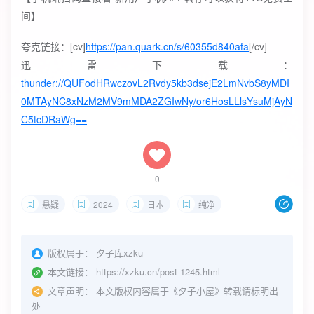
间】
夸克链接：[cv]
https://pan.quark.cn/s/60355d840afa
[/cv]
迅雷下载：
thunder://QUFodHRwczovL2Rvdy5kb3dsejE2LmNvbS8yMDI
0MTAyNC8xNzM2MV9mMDA2ZGIwNy/or6HosLLlsYsuMjAyN
C5tcDRaWg==
0
悬疑
2024
日本
纯净
版权属于：
夕子库xzku
本文链接：
https://xzku.cn/post-1245.html
文章声明：
本文版权内容属于《夕子小屋》转载请标明出
处