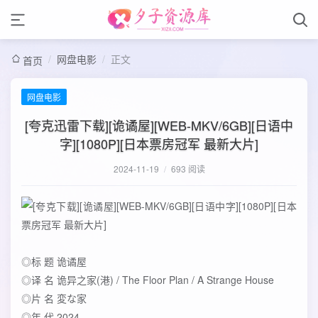
/
网盘电影
/
正文
首页
网盘电影
[夸克迅雷下载][诡谲屋][WEB-MKV/6GB][日语中
字][1080P][日本票房冠军 最新大片]
2024-11-19
/
693 阅读
◎标 题 诡谲屋
◎译 名 诡异之家(港) / The Floor Plan / A Strange House
◎片 名 変な家
◎年 代 2024