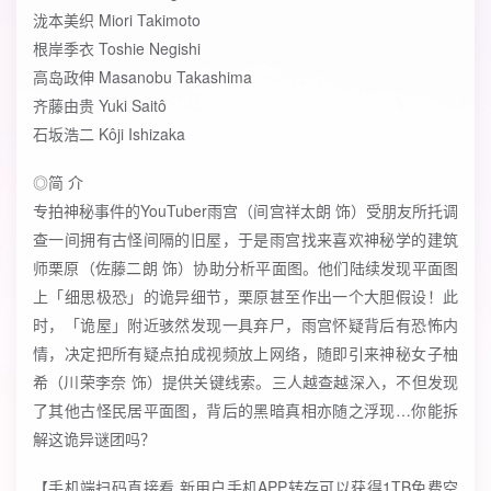
泷本美织 Miori Takimoto
根岸季衣 Toshie Negishi
高岛政伸 Masanobu Takashima
齐藤由贵 Yuki Saitô
石坂浩二 Kôji Ishizaka
◎简 介
专拍神秘事件的YouTuber雨宫（间宫祥太朗 饰）受朋友所托调
查一间拥有古怪间隔的旧屋，于是雨宫找来喜欢神秘学的建筑
师栗原（佐藤二朗 饰）协助分析平面图。他们陆续发现平面图
上「细思极恐」的诡异细节，栗原甚至作出一个大胆假设！此
时，「诡屋」附近骇然发现一具弃尸，雨宫怀疑背后有恐怖内
情，决定把所有疑点拍成视频放上网络，随即引来神秘女子柚
希（川荣李奈 饰）提供关键线索。三人越查越深入，不但发现
了其他古怪民居平面图，背后的黑暗真相亦随之浮现…你能拆
解这诡异谜团吗？
【手机端扫码直接看 新用户手机APP转存可以获得1TB免费空