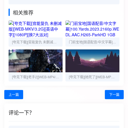
相关推荐
[夸克下载][官能复仇 未删减版][WEB-MKV/3.2G][英语中字][1080P][换7大派对]
门前宝地[国语配音/中文字幕]100.Yards.2023.2160p.WEB-DL.AAC.H265-ParkHD 1GB
[夸克下载][老手2][WEB-MP4/2.1G][1080P][韩语中字][2024韩国最新犯罪大片 黄政民 丁海寅 附第一部]
[夸克下载][她死了][WEB-MP4/3.4G][韩语中字][1080P][韩国惊悚片 反转不断]
上一篇
下一篇
评论一下？