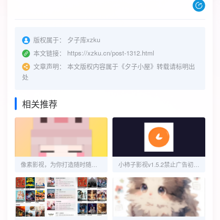
版权属于：
夕子库xzku
本文链接：
https://xzku.cn/post-1312.html
文章声明：
本文版权内容属于《夕子小屋》转载请标明出
处
相关推荐
像素影视，为你打造随时随地畅享高清电影的便捷体验。
小柿子影视v1.5.2禁止广告初始化纯净版，观影聊天两不误！