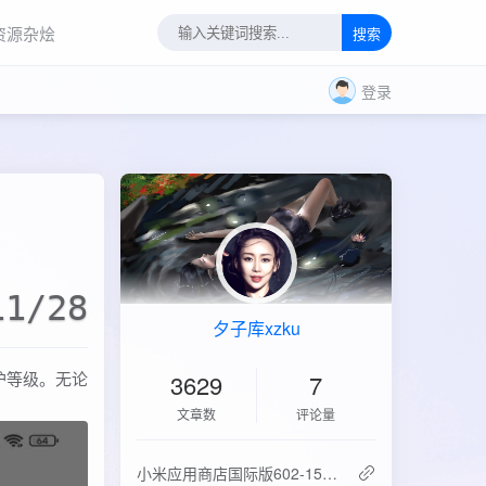
资源杂烩
搜索
登录
11/28
夕子库xzku
护等级。无论
3629
7
文章数
评论量
‌小米应用商店国际版602-15.6.0.2：免登录直下，比谷歌商店快3倍！