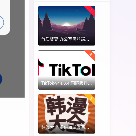
1
气质贤妻 办公室黑丝端木蓉 国漫女神 ​​​
2
TikTok-v44.6.4,国际版抖音海外畅享,免拔卡体验!附保姆级详细使用指南
3
韩漫大全 提供海量漫画资源