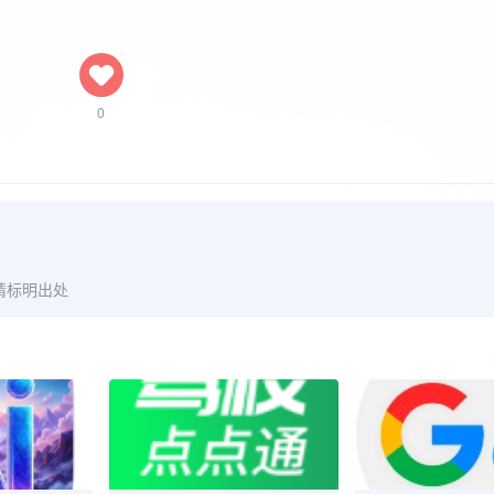
0
请标明出处