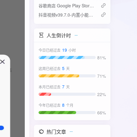
谷歌商店 Google Play Store v52.4.42-31版
抖音视频v39.7.0-内置小能手2.0.7模块
人生倒计时
19
今日已经过去
小时
81%
5
这周已经过去
天
71%
7
本月已经过去
天
22%
8
今年已经过去
个月
66%
热门文章