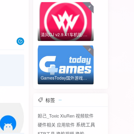
4
清风DJ v2.9.41车机版/手机版-全方位DJ舞曲
5
GamesToday国外游戏下载器 不需要T子
标签
妲己_Toxic
XiuRen
视频软件
系统工具
硬件相关
应用软件
FTP工具
换脸视频
换脸