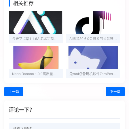
相关推荐
今天学点啥1.1.6AI老师定制讲解免费听课
AI抖音39.6.0会思考的抖音神器抖人狂喜
Nano Banana 1.0.9高质量提示词解锁高级版
免root必备玩机软件ZeroPosd可激活超多软件
上一篇
下一篇
评论一下？