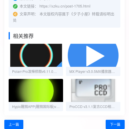
本文链接：
https://xzku.cn/post-1705.html
文章声明：
本文版权内容属于《夕子小屋》转载请标明出
处
相关推荐
Polarr-Pro泼辣修图v6.11.0解锁会员版，解锁会员高级功能，无限制免费使用
MX Player v3.0.5MX播放器，知名的多媒体播放器，解锁高级专业版
Hypic醒图APP(醒图国际版)v9.2.0 Vip破解版
ProCCD v3.1.1复古CCD相机解锁会员版
上一篇
下一篇