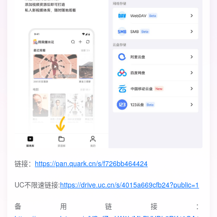
链接：
https://pan.quark.cn/s/f726bb464424
UC不限速链接:
https://drive.uc.cn/s/4015a669cfb24?public=1
备用链接：