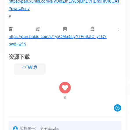
https://pan.xunlei.com/s/VOefZmLW8bjMhDVHDh5RK48QA1
?pwd=6snv
#
百度网盘：
https://pan.baidu.com/s/1yxOMa4styY7PnSJtC-ly1Q?
pwd=wfih
资源下载
小飞机盘
0
版权属于：
夕子库xzku