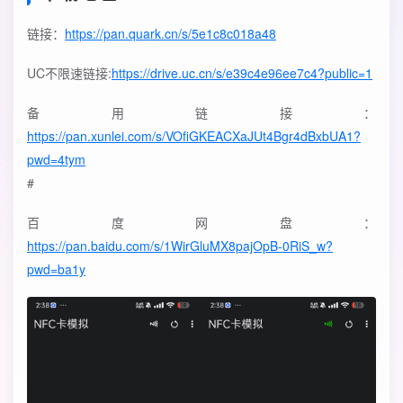
链接：
https://pan.quark.cn/s/5e1c8c018a48
UC不限速链接:
https://drive.uc.cn/s/e39c4e96ee7c4?public=1
备用链接：
https://pan.xunlei.com/s/VOfiGKEACXaJUt4Bgr4dBxbUA1?
pwd=4tym
#
百度网盘：
https://pan.baidu.com/s/1WirGluMX8pajOpB-0RiS_w?
pwd=ba1y