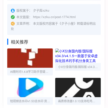
版权属于：
夕子库xzku
本文链接：
https://xzku.cn/post-1774.html
文章声明：
本文版权内容属于《夕子小屋》转载请标明出
处
相关推荐
小X分身国内版/国际版 v34.3/v4.1.5一款基于安卓虚拟化技术的手机分身类工具
AI随时问1.4.8学习助手答疑解惑 智能问答
短视频去水印v1.53去水印 资源嗅探下载视频
画质修改器1.0.13支持吃鸡、荣耀、原神解锁会员版