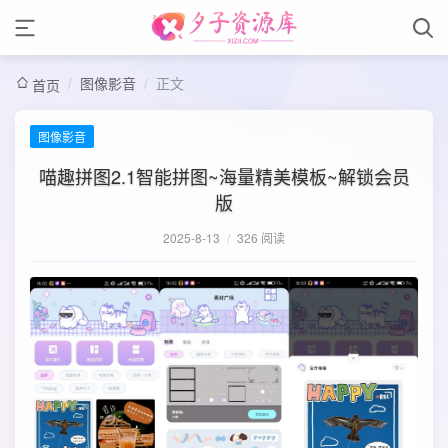
/
图像影音
/
正文
首页
图像影音
喵趣拼图2.1智能拼图~海量精美模板~解锁会员
版
2025-8-13
/
326 阅读