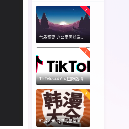
1
气质贤妻 办公室黑丝端木蓉 国漫女神 ​​​
2
TikTok-v44.6.4,国际版抖音海外畅享,免拔卡体验!附保姆级详细使用指南
3
韩漫大全 提供海量漫画资源