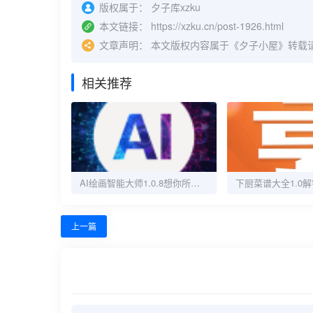
版权属于：
夕子库xzku
本文链接：
https://xzku.cn/post-1926.html
文章声明：
本文版权内容属于《夕子小屋》转载
相关推荐
AI绘画智能大师1.0.8想你所想画你所画解锁会员
上一篇