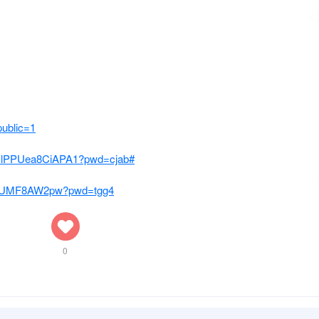
public=1
1hclPPUea8CiAPA1?pwd=cjab#
tfcUMF8AW2pw?pwd=tgg4
0