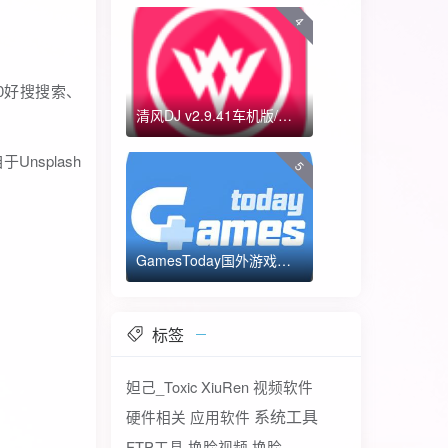
4
0好搜搜索、
清风DJ v2.9.41车机版/手机版-全方位DJ舞曲
splash
5
GamesToday国外游戏下载器 不需要T子
标签
妲己_Toxic
XiuRen
视频软件
系统工具
硬件相关
应用软件
FTP工具
换脸视频
换脸