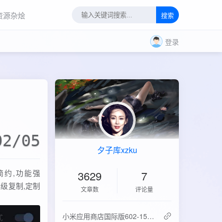
资源杂烩
搜索
登录
02/05
夕子库xzku
简约,功能强
3629
7
超级复制,定制
文章数
评论量
‌小米应用商店国际版602-15.6.0.2：免登录直下，比谷歌商店快3倍！