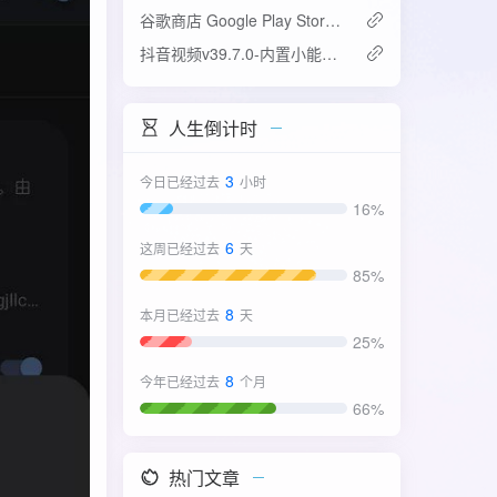
谷歌商店 Google Play Store v52.4.42-31版
抖音视频v39.7.0-内置小能手2.0.7模块
人生倒计时
3
今日已经过去
小时
16%
6
这周已经过去
天
85%
8
本月已经过去
天
25%
8
今年已经过去
个月
66%
热门文章