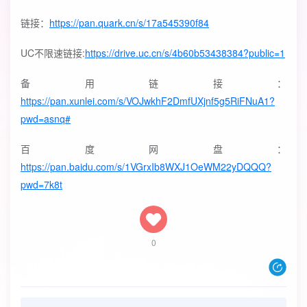
链接：
https://pan.quark.cn/s/17a545390f84
UC不限速链接:
https://drive.uc.cn/s/4b60b53438384?public=1
备用链接：
https://pan.xunlei.com/s/VOJwkhF2DmfUXjnf5g5RiFNuA1?
pwd=asnq#
百度网盘：
https://pan.baidu.com/s/1VGrxIb8WXJ1OeWM22yDQQQ?
pwd=7k8t
0