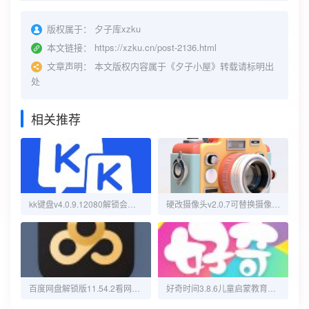
版权属于：
夕子库xzku
本文链接：
https://xzku.cn/post-2136.html
文章声明：
本文版权内容属于《夕子小屋》转载请标明出
处
相关推荐
kk键盘v4.0.9.12080解锁会员去除广告无限连发！
硬改摄像头v2.0.7可替换摄像头拍摄的画面
百度网盘解锁版11.54.2看网课视频神器+不限速下载文件方法
好奇时间3.8.6儿童启蒙教育熊出没全集VIP解锁会员