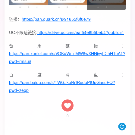
链接：
https://pan.quark.cn/s/91655f6f0e79
UC不限速链接:
https://drive.uc.cn/s/eaf54e6b5beb4?public=1
备用链接：
https://pan.xunlei.com/s/VOKuWm-MW6wXHNiyyfDthHTuA1?
pwd=rmsu#
百度网盘：
https://pan.baidu.com/s/1WGJkoRrIReduPIUuGasuEQ?
pwd=zeqp
0