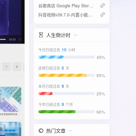
谷歌商店 Google Play Store v52.4.42-31版
抖音视频v39.7.0-内置小能手2.0.7模块
人生倒计时
10
今日已经过去
小时
45%
6
这周已经过去
天
85%
8
本月已经过去
天
25%
8
今年已经过去
个月
66%
热门文章