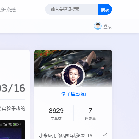
资源杂烩
搜索
登录
03/16
夕子库xzku
受实验乐趣的
3629
7
文章数
评论量
‌小米应用商店国际版602-15.6.0.2：免登录直下，比谷歌商店快3倍！