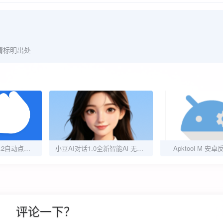
请标明出处
自动精准连点器1.0.2自动点击辅助神器解放双手
小豆AI对话1.0全新智能Ai 无限写文 Ai生成
Apktool M 安
评论一下？