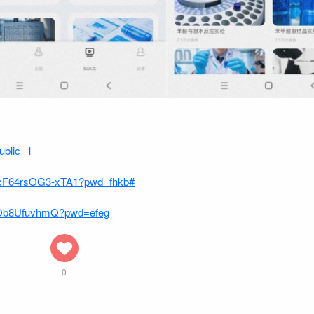
ublic=1
vscF64rsOG3-xTA1?pwd=fhkb#
87Ob8UfuvhmQ?pwd=efeg
0