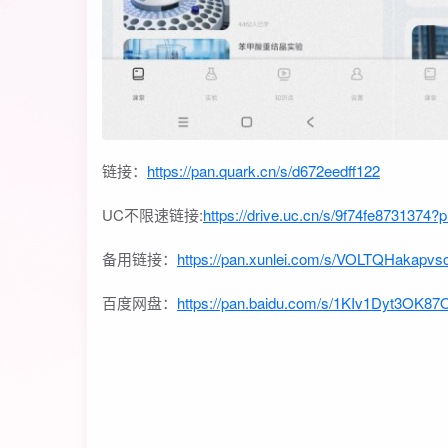
链接：
https://pan.quark.cn/s/d672eedff122
UC不限速链接:
https://drive.uc.cn/s/9f74fe8731374?p
备用链接：
https://pan.xunlei.com/s/VOLTQHakap
百度网盘：
https://pan.baidu.com/s/1KIv1Dyt3OK