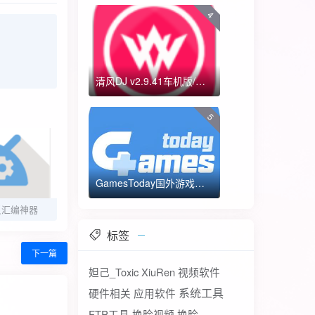
4
清风DJ v2.9.41车机版/手机版-全方位DJ舞曲
5
GamesToday国外游戏下载器 不需要T子
卓反汇编神器
标签
下一篇
妲己_Toxic
XiuRen
视频软件
系统工具
硬件相关
应用软件
FTP工具
换脸视频
换脸