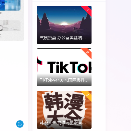
1
气质贤妻 办公室黑丝端木蓉 国漫女神 ​​​
2
TikTok-v44.6.4,国际版抖音海外畅享,免拔卡体验!附保姆级详细使用指南
3
韩漫大全 提供海量漫画资源