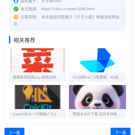
版权属于：
夕子库xzku
本文链接：
https://xzku.cn/post-2230.html
文章声明：
本文版权内容属于《夕子小屋》转载请标明出
处
相关推荐
健康菜谱指南app 解锁去除广告
UU远程V4.7.0免费版：4K超清画质，远程控制新体验！
CalcKit多合一计算器v7.2.0高级版
熊猫去水印下载 支持多种格式操作简单
上一篇
下一篇