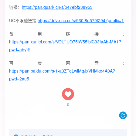
链接：
https://pan.quark.cn/s/b47ebf238953
UC不限速链接:
https://drive.uc.cn/s/930f8d579f294?public=1
备用链接：
https://pan.xunlei.com/s/VOLTUO75iW55lbiC93IaAh-MA1?
pwd=abyj#
百度网盘：
https://pan.baidu.com/s/1-a3ZTeLwlMqJxVHMko4A0A?
pwd=2au5
0