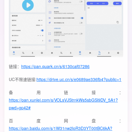
链接：
https://pan.quark.cn/s/6130caf07286
UC不限速链接:
https://drive.uc.cn/s/e0689ae336fb4?public=1
备用链接：
https://pan.xunlei.com/s/VOLsVJStrnkWs5sbGSl9DV_5A1?
pwd=gp42#
百度网盘：
https://pan.baidu.com/s/1W31nw2loR3D3YT00tBC6kA?