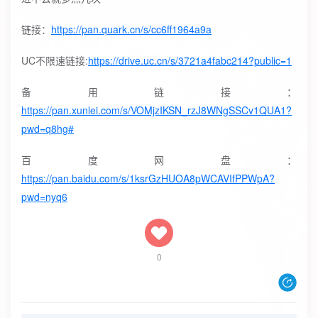
链接：
https://pan.quark.cn/s/cc6ff1964a9a
UC不限速链接:
https://drive.uc.cn/s/3721a4fabc214?public=1
备用链接：
https://pan.xunlei.com/s/VOMjzIKSN_rzJ8WNgSSCv1QUA1?
pwd=q8hg#
百度网盘：
https://pan.baidu.com/s/1ksrGzHUOA8pWCAVIfPPWpA?
pwd=nyq6
0