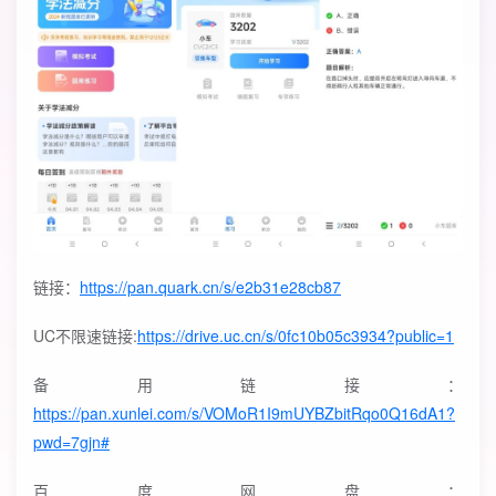
链接：
https://pan.quark.cn/s/e2b31e28cb87
UC不限速链接:
https://drive.uc.cn/s/0fc10b05c3934?public=1
备用链接：
https://pan.xunlei.com/s/VOMoR1I9mUYBZbitRqo0Q16dA1?
pwd=7gjn#
百度网盘：