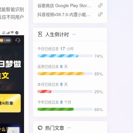
谷歌商店 Google Play Store v52.4.42-31版
就能智能识别
抖音视频v39.7.0-内置小能手2.0.7模块
适应不同用户
人生倒计时
17
今日已经过去
小时
74%
6
这周已经过去
天
85%
8
本月已经过去
天
25%
8
今年已经过去
个月
66%
热门文章