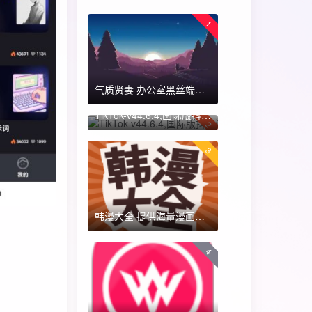
1
气质贤妻 办公室黑丝端木蓉 国漫女神 ​​​
TikTok-v44.6.4,国际版抖音海外畅享,免拔卡体验!附保姆级详细使用指南
2
3
韩漫大全 提供海量漫画资源
4