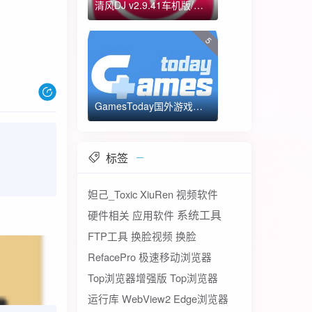
清风DJ v2.9.41车机版/手机版-全方位DJ舞曲
5
GamesToday国外游戏下载器 不需要T子
标签
妲己_Toxic
XiuRen
视频软件
系统工具
硬件相关
应用软件
FTP工具
换脸视频
换脸
RefacePro
极速移动浏览器
Top浏览器增强版
Top浏览器
运行库
WebView2
Edge浏览器