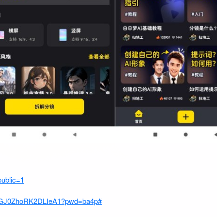
public=1
ADGJ0ZhoRK2DLIeA1?pwd=ba4p#