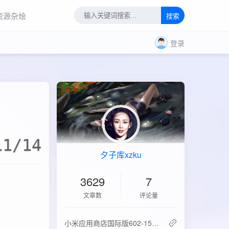
资源杂烩
搜索
登录
11/14
夕子库xzku
3629
7
文章数
评论量
‌小米应用商店国际版602-15.6.0.2：免登录直下，比谷歌商店快3倍！