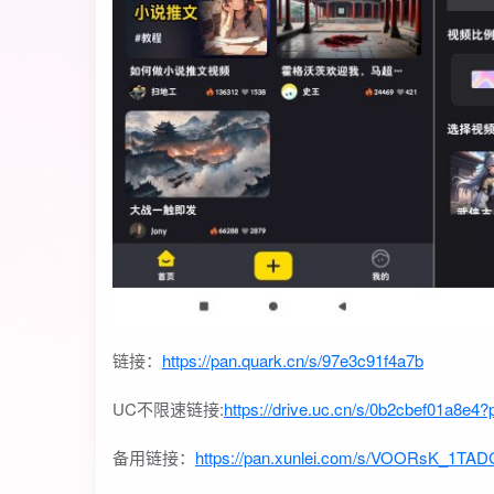
链接：
https://pan.quark.cn/s/97e3c91f4a7b
UC不限速链接:
https://drive.uc.cn/s/0b2cbef01a8e4?
备用链接：
https://pan.xunlei.com/s/VOORsK_1T