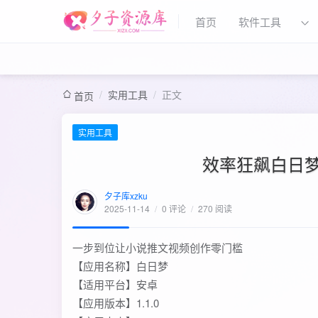
首页
软件工具
/
实用工具
/
正文
首页
实用工具
效率狂飙白日梦A
夕子库xzku
2025-11-14
/
0 评论
/
270 阅读
一步到位让小说推文视频创作零门槛
【应用名称】白日梦
【适用平台】安卓
【应用版本】1.1.0