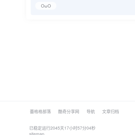
OωO
蕾格格部落
酷奇分享网
导航
文章归档
已稳定运行2045天
17小时57分05秒
sitemap