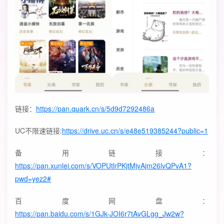
链接：
https://pan.quark.cn/s/5d9d7292486a
UC不限速链接:
https://drive.uc.cn/s/e48e519385244?public=1
备用链接：
https://pan.xunlei.com/s/VOPUtlrPKjtMjvAjm26lvQPvA1?
pwd=yez2#
百度网盘：
https://pan.baidu.com/s/1GJk-JOI6r7tAvGLgg_Jw2w?