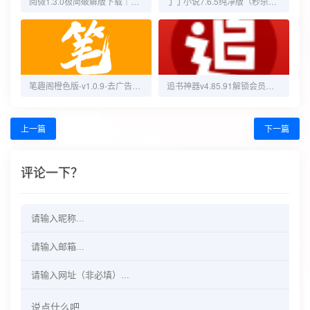
阅微1.3.0极简破解版下载｜好读全网书源
丁丁小说7.6.5纯净版（秒杀笔趣阁）
笔趣阁橙色版-v1.0.9-去广告zhou45版
追书神器v4.85.91解锁会员特权版
上一篇
下一篇
评论一下？