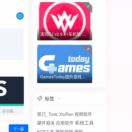
4
清风DJ v2.9.41车机版/手机版-全方位DJ舞曲
5
GamesToday国外游戏下载器 不需要T子
标签
扫描全能王v7.21.0，全功能解锁，无障碍使用
妲己_Toxic
XiuRen
视频软件
系统工具
硬件相关
应用软件
下一篇
FTP工具
换脸视频
换脸