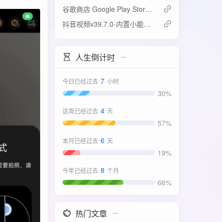
谷歌商店 Google Play Store v52.4.42-31版
抖音视频v39.7.0-内置小能手2.0.7模块
人生倒计时
7
今日已经过去
小时
30%
4
这周已经过去
天
57%
6
本月已经过去
天
19%
8
今年已经过去
个月
66%
热门文章