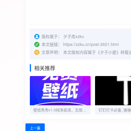
版权属于：
夕子库xzku
本文链接：
https://xzku.cn/post-2621.html
文章声明：
本文版权内容属于《夕子小屋》转载
相关推荐
壁纸秀秀v1.0纯净高清，无限制使用，登录即会员！
上一篇