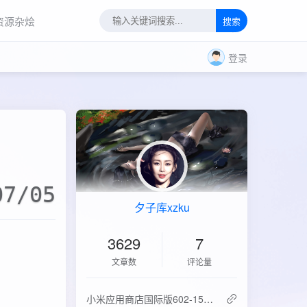
资源杂烩
搜索
登录
07/05
夕子库xzku
3629
7
文章数
评论量
‌小米应用商店国际版602-15.6.0.2：免登录直下，比谷歌商店快3倍！