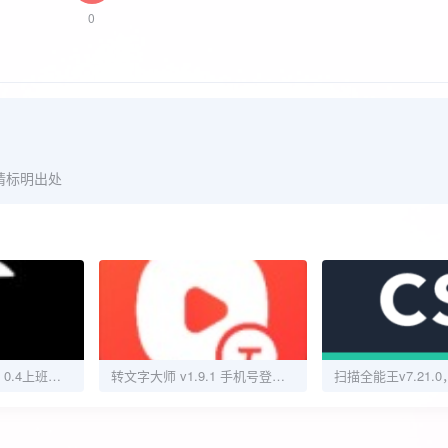
0
请标明出处
钉钉打卡必备_锤锤 0.4上班族必备
转文字大师 v1.9.1 手机号登陆解锁VIP