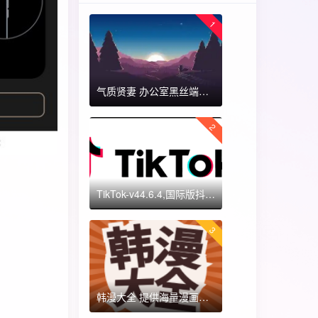
1
气质贤妻 办公室黑丝端木蓉 国漫女神 ​​​
2
TikTok-v44.6.4,国际版抖音海外畅享,免拔卡体验!附保姆级详细使用指南
3
韩漫大全 提供海量漫画资源