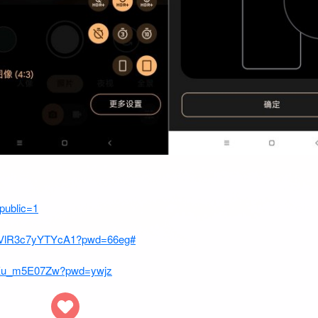
public=1
druVlR3c7yYTYcA1?pwd=66eg#
ubXu_m5E07Zw?pwd=ywjz