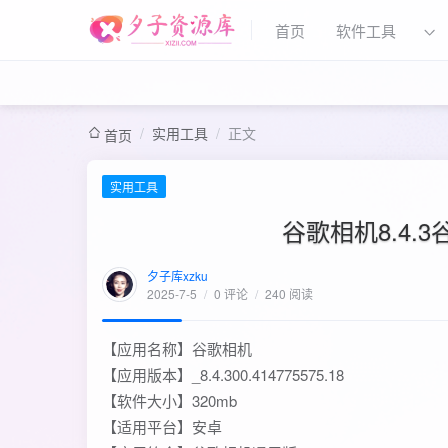
首页
软件工具
/
实用工具
/
正文
首页
实用工具
谷歌相机8.4.
夕子库xzku
2025-7-5
/
0 评论
/
240 阅读
【应用名称】谷歌相机
【应用版本】_8.4.300.414775575.18
【软件大小】320mb
【适用平台】安卓