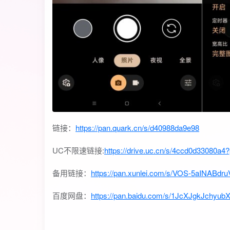
链接：
https://pan.quark.cn/s/d40988da9e98
UC不限速链接:
https://drive.uc.cn/s/4ccd0d33080a4?
备用链接：
https://pan.xunlei.com/s/VOS-5aINAB
百度网盘：
https://pan.baidu.com/s/1JcXJgkJchy