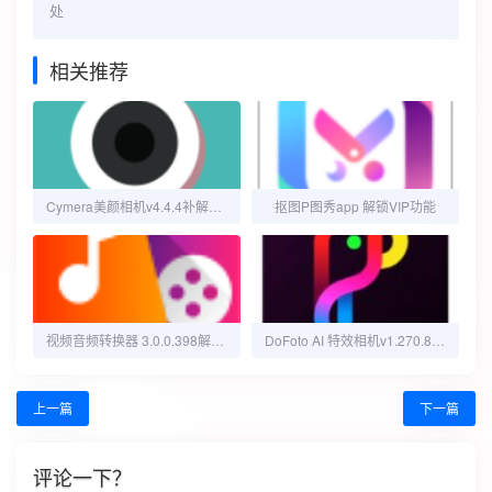
处
相关推荐
Cymera美颜相机v4.4.4补解锁会员
抠图P图秀app 解锁VIP功能
视频音频转换器 3.0.0.398解锁VIP
DoFoto AI 特效相机v1.270.80 解锁专业版
上一篇
下一篇
评论一下？