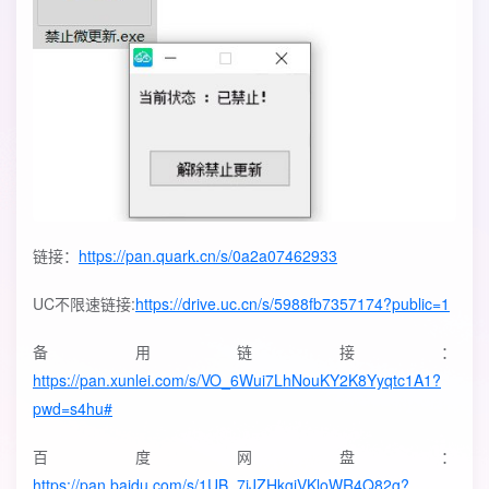
链接：
https://pan.quark.cn/s/0a2a07462933
UC不限速链接:
https://drive.uc.cn/s/5988fb7357174?public=1
备用链接：
https://pan.xunlei.com/s/VO_6Wui7LhNouKY2K8Yyqtc1A1?
pwd=s4hu#
百度网盘：
https://pan.baidu.com/s/1UB_7jJZHkgiVKloWR4Q82g?